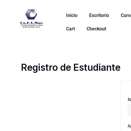
Ir
al
Inicio
Escritorio
Curs
contenido
Cart
Checkout
Registro de Estudiante
N
A