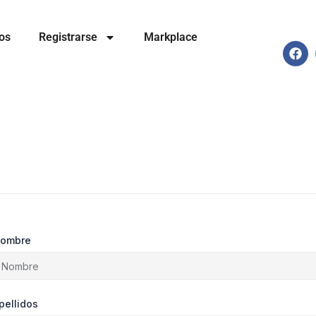
os
Registrarse
Markplace
F
a
c
e
b
o
o
k
ombre
pellidos