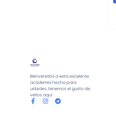
BIenvenidos a esta excelente
academia hecha para
ustedes, tenemos el gusto de
verlos aquí
F
I
T
a
n
e
c
s
l