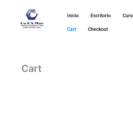
Ir
al
Inicio
Escritorio
Curs
contenido
Cart
Checkout
Cart