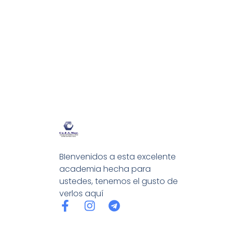
BIenvenidos a esta excelente
academia hecha para
ustedes, tenemos el gusto de
verlos aquí
F
I
T
a
n
e
c
s
l