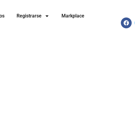
os
Registrarse
Markplace
F
a
c
e
b
o
o
k