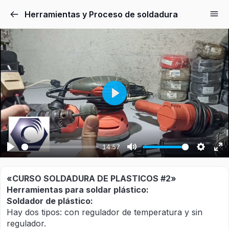
Herramientas y Proceso de soldadura
Play
14:57
Play
Mute
Setting
En
fu
«CURSO SOLDADURA DE PLASTICOS #2»
Herramientas para soldar plástico:
Soldador de plástico:
Hay dos tipos: con regulador de temperatura y sin
regulador.