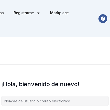
os
Registrarse
Markplace
F
a
c
e
b
o
o
k
¡Hola, bienvenido de nuevo!