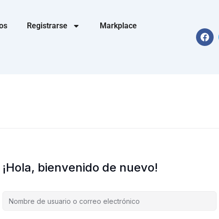
os
Registrarse
Markplace
F
a
c
e
b
o
o
k
¡Hola, bienvenido de nuevo!