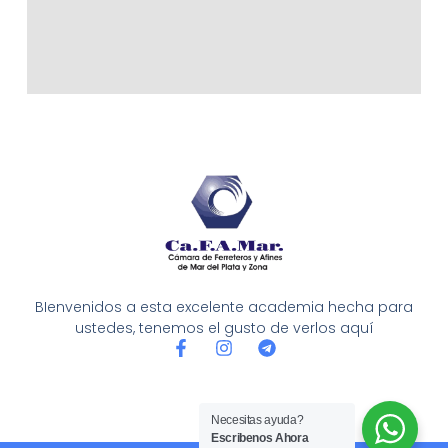
BIenvenidos a esta excelente academia hecha para
ustedes, tenemos el gusto de verlos aquí
F
I
T
a
n
e
c
s
l
e
t
e
b
a
g
Necesitas ayuda?
o
g
r
Escribenos Ahora