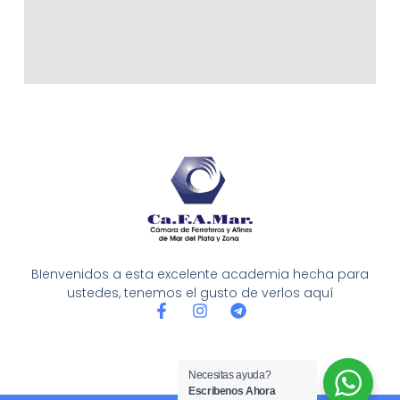
BIenvenidos a esta excelente academia hecha para
ustedes, tenemos el gusto de verlos aquí
F
I
T
a
n
e
c
s
l
e
t
e
b
a
g
Necesitas ayuda?
o
g
r
Escribenos Ahora