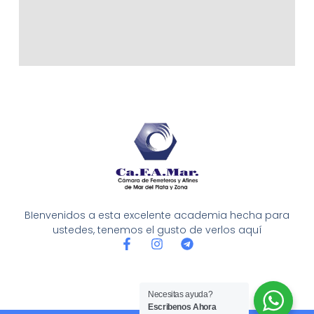
BIenvenidos a esta excelente academia hecha para
ustedes, tenemos el gusto de verlos aquí
F
I
T
a
n
e
c
s
l
e
t
e
b
a
g
Necesitas ayuda?
o
g
r
Escribenos Ahora