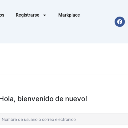
os
Registrarse
Markplace
F
a
c
e
b
o
o
k
¡Hola, bienvenido de nuevo!