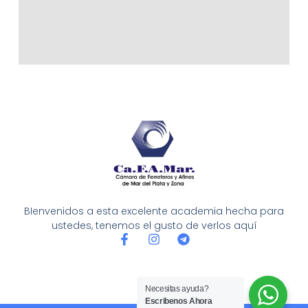
BIenvenidos a esta excelente academia hecha para
ustedes, tenemos el gusto de verlos aquí
F
I
T
a
n
e
c
s
l
e
t
e
b
a
g
Necesitas ayuda?
o
g
r
Escribenos Ahora