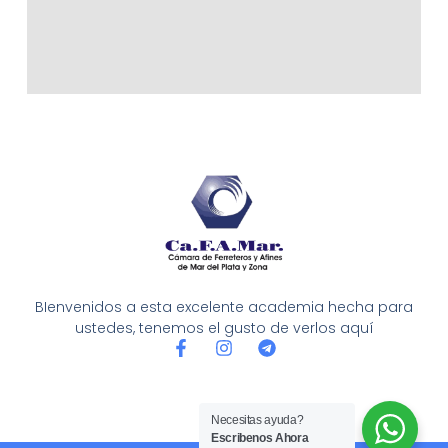
BIenvenidos a esta excelente academia hecha para
ustedes, tenemos el gusto de verlos aquí
F
I
T
a
n
e
c
s
l
e
t
e
b
a
g
Necesitas ayuda?
o
g
r
Escribenos Ahora