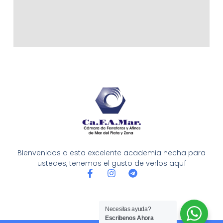
BIenvenidos a esta excelente academia hecha para
ustedes, tenemos el gusto de verlos aquí
F
I
T
a
n
e
c
s
l
e
t
e
b
a
g
Necesitas ayuda?
o
g
r
Escribenos Ahora