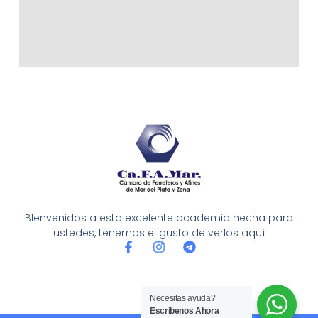
BIenvenidos a esta excelente academia hecha para
ustedes, tenemos el gusto de verlos aquí
F
I
T
a
n
e
c
s
l
e
t
e
b
a
g
Necesitas ayuda?
o
g
r
Escribenos Ahora