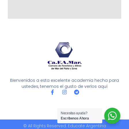
BIenvenidos a esta excelente academia hecha para
ustedes, tenemos el gusto de verlos aquí
F
I
T
a
n
e
c
s
l
e
t
e
b
a
g
Necesitas ayuda?
o
g
r
Escribenos Ahora
o
r
a
© All Rights Reserved. Educate Argentina
k
a
m