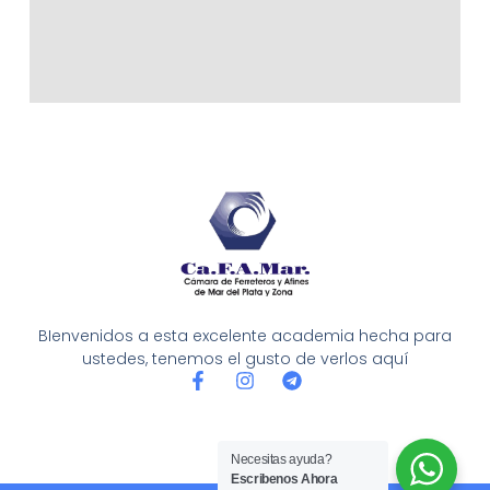
BIenvenidos a esta excelente academia hecha para
ustedes, tenemos el gusto de verlos aquí
F
I
T
a
n
e
c
s
l
e
t
e
b
a
g
Necesitas ayuda?
o
g
r
Escribenos Ahora