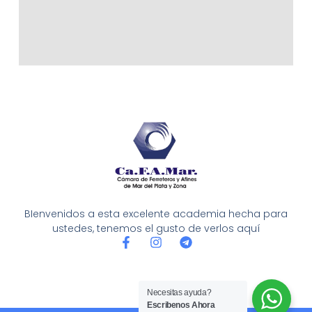
BIenvenidos a esta excelente academia hecha para
ustedes, tenemos el gusto de verlos aquí
F
I
T
a
n
e
c
s
l
e
t
e
b
a
g
Necesitas ayuda?
o
g
r
Escribenos Ahora