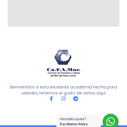
BIenvenidos a esta excelente academia hecha para
ustedes, tenemos el gusto de verlos aquí
F
I
T
a
n
e
c
s
l
e
t
e
b
a
g
Necesitas ayuda?
o
g
r
Escribenos Ahora