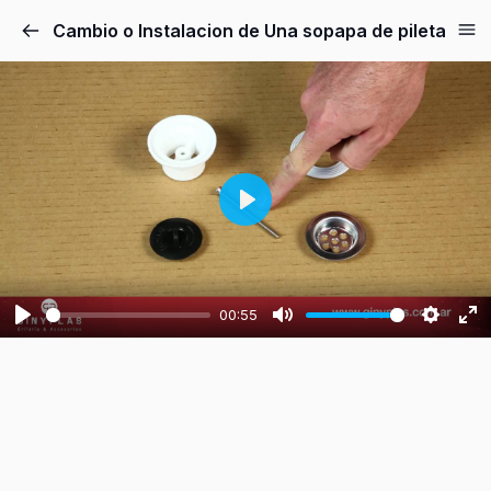
Cambio o Instalacion de Una sopapa de pileta
Play
00:55
Play
Mute
Setting
En
fu