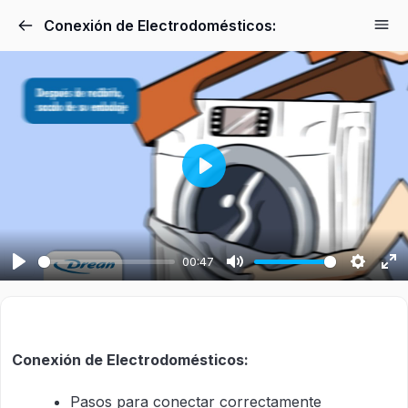
Conexión de Electrodomésticos:
Play
00:47
Play
Mute
Setting
En
fu
Conexión de Electrodomésticos:
Pasos para conectar correctamente