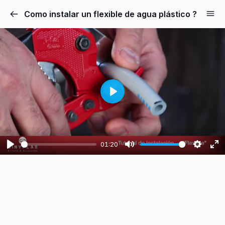
Como instalar un flexible de agua plástico ?
Play
01:20
Play
Mute
Setting
En
fu