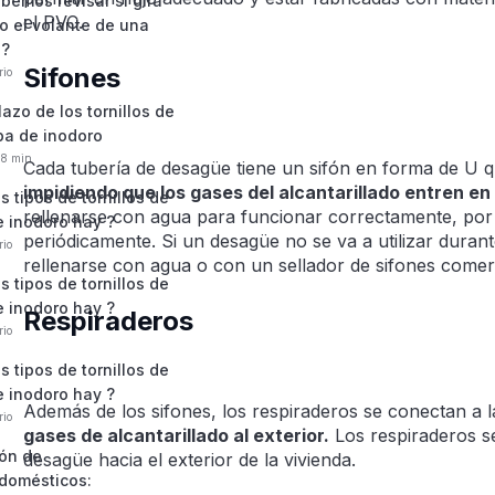
bemos revisar si gira
el PVC.
o el volante de una
 ?
Sifones
rio
azo de los tornillos de
pa de inodoro
28 min
Cada tubería de desagüe tiene un sifón en forma de U q
impidiendo que los gases del alcantarillado entren en 
 tipos de tornillos de
rellenarse con agua para funcionar correctamente, por 
e inodoro hay ?
periódicamente. Si un desagüe no se va a utilizar duran
rio
rellenarse con agua o con un sellador de sifones comerc
 tipos de tornillos de
e inodoro hay ?
Respiraderos
rio
 tipos de tornillos de
e inodoro hay ?
Además de los sifones, los respiraderos se conectan a 
rio
gases de alcantarillado al exterior.
Los respiraderos se
ón de
desagüe hacia el exterior de la vivienda.
odomésticos: