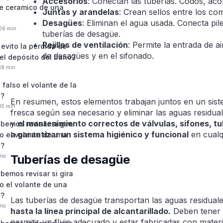
Accesorios
: Conectan las tuberías. Codos, aco
re ceramico de una
Juntas y arandelas
: Crean sellos entre los co
Desagües
: Eliminan el agua usada. Conecta pil
:06 min
tuberías de desagüe.
Rejillas de ventilación
: Permite la entrada de ai
evito la pérdida de
de desagües y en el sifonado.
el depósito del baño?
:38 min
 falso el volante de la
 ?
En resumen, estos elementos trabajan juntos en un sist
:05 min
fresca según sea necesario y eliminar las aguas residual
y
el mantenimiento correctos de válvulas, sifones, 
bemos revisar si gira
a garantizar un sistema higiénico y funcional
en cualqu
o el volante de una
 ?
Tuberías de desagüe
rio
bemos revisar si gira
o el volante de una
 ?
Las tuberías de desagüe transportan las aguas residual
rio
hasta la línea principal de alcantarillado.
Deben tener 
permitir un flujo adecuado y estar fabricadas con mat