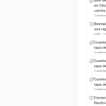
Que de
en fals
canilla
Cuestiona
Reempl
una ta
Vídeo - 1:
Cuantos
tapa d
Cuestiona
Cuantos
tapa d
Cuestiona
Cuantos
tapa d
Cuestiona
Conexi
Electr