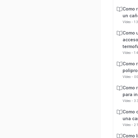
Como r
un cañ
Vídeo - 1:
Como u
acceso
termof
Vídeo - 1:
Como r
polipr
Vídeo - 0
Como r
para i
Vídeo - 3
Como c
una can
Vídeo - 2:
Como l