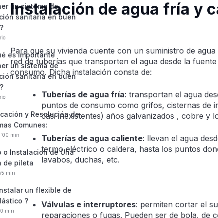
Instalación de agua fría y c
er un sistema de
ción sanitaria en buen
?
rio
Para que su vivienda cuente con un suministro de agua 
ué es importante
red de tuberías que transporten el agua desde la fuente
er un sistema de
consumo. Dicha instalación consta de:
ción sanitaria en buen
?
Tuberías de agua fría
: transportan el agua des
rio
puntos de consumo como grifos, cisternas de in
icación y Resolución de
casi inexistentes) años galvanizados , cobre y l
mas Comunes:
0:00 min
Tuberías de agua caliente
: llevan el agua des
termo eléctrico o caldera, hasta los puntos do
 o Instalacion de Una
lavabos, duchas, etc.
 de pileta
:55 min
stalar un flexible de
lástico ?
Válvulas e interruptores
: permiten cortar el s
20 min
reparaciones o fugas. Pueden ser de bola, d