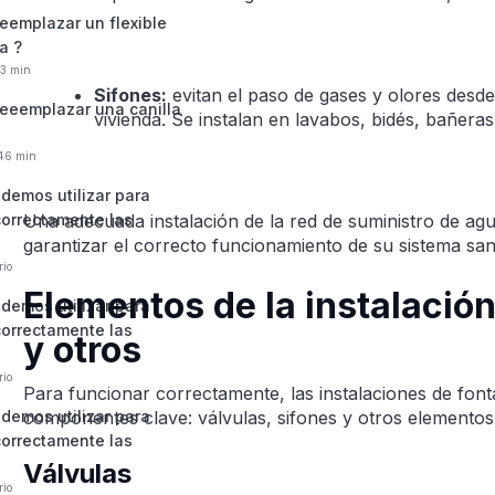
eemplazar un flexible
a ?
53 min
Sifones:
evitan el paso de gases y olores desde 
eeemplazar una canilla
vivienda. Se instalan en lavabos, bidés, bañeras 
:46 min
demos utilizar para
correctamente las
Una adecuada instalación de la red de suministro de agu
garantizar el correcto funcionamiento de su sistema sani
rio
Elementos de la instalación
demos utilizar para
correctamente las
y otros
rio
Para funcionar correctamente, las instalaciones de font
demos utilizar para
componentes clave: válvulas, sifones y otros elementos
correctamente las
Válvulas
rio