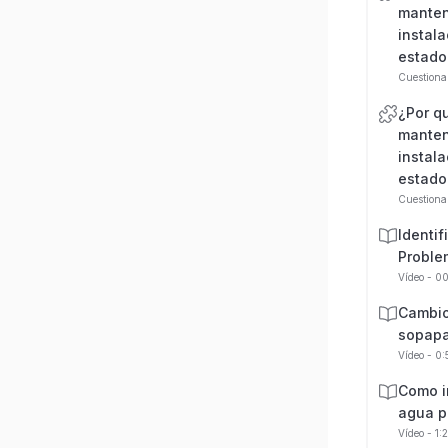
manten
instala
estado
Cuestiona
¿Por q
manten
instala
estado
Cuestiona
Identif
Proble
Vídeo - 0
Cambio
sopapa
Vídeo - 0
Como in
agua p
Vídeo - 1: