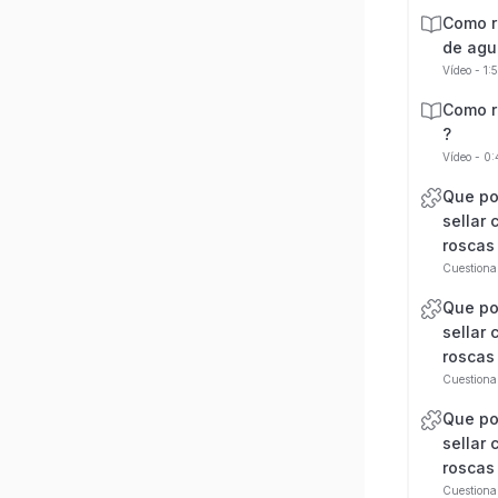
Como r
de agu
Vídeo - 1:
Como r
?
Vídeo - 0
Que po
sellar 
roscas
Cuestiona
Que po
sellar 
roscas
Cuestiona
Que po
sellar 
roscas
Cuestiona