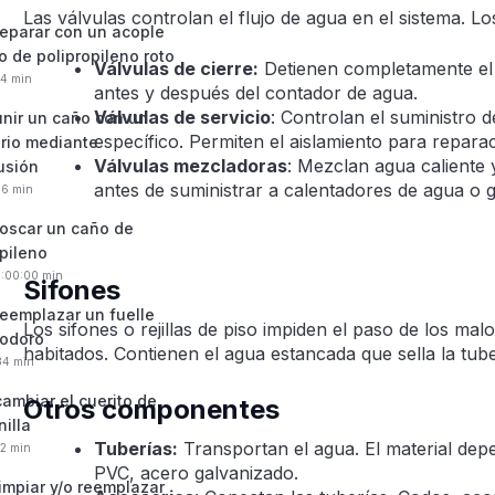
Las válvulas controlan el flujo de agua en el sistema. Lo
eparar con un acople
o de polipropileno roto
Válvulas de cierre:
Detienen completamente el 
34 min
antes y después del contador de agua.
Válvulas de servicio
: Controlan el suministro 
nir un caño con un
específico. Permiten el aislamiento para repara
rio mediante
Válvulas mezcladoras
: Mezclan agua caliente 
usión
antes de suministrar a calentadores de agua o g
46 min
oscar un caño de
opileno
0:00:00 min
Sifones
eemplazar un fuelle
Los sifones o rejillas de piso impiden el paso de los mal
nodoro
habitados. Contienen el agua estancada que sella la tube
:34 min
ambiar el cuerito de
Otros componentes
illa
Tuberías:
Transportan el agua. El material depe
12 min
PVC, acero galvanizado.
impiar y/o reemplazar