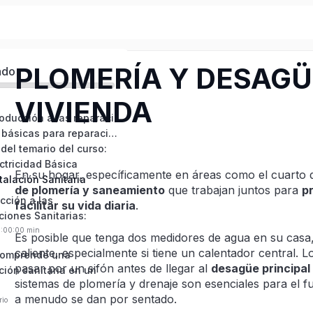
PLOMERÍA Y DESAGÜ
ado
VIVIENDA
Modulo 1: Introducción a las reparaciones básicas del hogar
Herramientas básicas para reparaciones en el hogar:
del temario del curso:
ctricidad Básica
En su hogar, específicamente en áreas como el cuarto d
talación Sanitaria
de plomería y saneamiento
que trabajan juntos para
p
cción a las
facilitar su vida diaria
.
ciones Sanitarias:
0:00:00 min
Es posible que tenga dos medidores de agua en su casa,
caliente, especialmente si tiene un calentador central.
comprende una
pasar por un sifón antes de llegar al
desagüe principal 
ción sanitaria en un
sistemas de plomería y drenaje son esenciales para el 
a menudo se dan por sentado.
rio