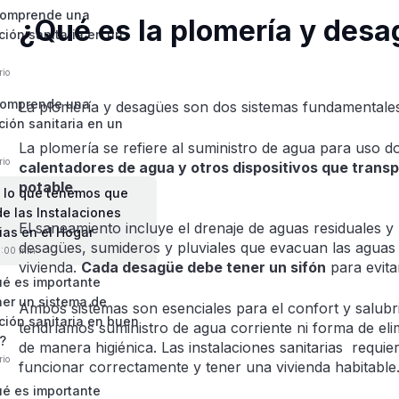
comprende una
¿Qué es la plomería y desa
ción sanitaria en un
rio
comprende una
La plomería y desagües son dos sistemas fundamentales 
ción sanitaria en un
La plomería se refiere al suministro de agua para uso d
rio
calentadores de agua y otros dispositivos que transpo
potable
.
 lo que tenemos que
de las Instalaciones
El saneamiento incluye el drenaje de aguas residuales y
ias en el Hogar
desagües, sumideros y pluviales que evacuan las aguas s
0:00 min
vivienda.
Cada desagüe debe tener un sifón
para evita
ué es importante
er un sistema de
Ambos sistemas son esenciales para el confort y salubri
ción sanitaria en buen
tendríamos suministro de agua corriente ni forma de elim
?
de manera higiénica. Las instalaciones sanitarias requi
rio
funcionar correctamente y tener una vivienda habitable
ué es importante