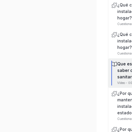
¿Qué 
instala
hogar?
Cuestiona
¿Qué 
instala
hogar?
Cuestiona
Que es
saber 
sanitar
Vídeo - 0
¿Por q
manten
instala
estado
Cuestiona
¿Por q